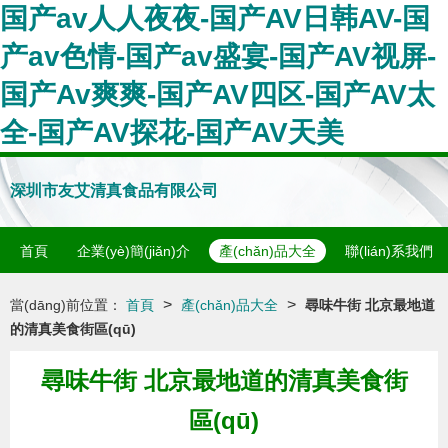
国产av人人夜夜-国产AV日韩AV-国
产av色情-国产av盛宴-国产AV视屏-
国产Av爽爽-国产AV四区-国产AV太
全-国产AV探花-国产AV天美
深圳市友艾清真食品有限公司
首頁
企業(yè)簡(jiǎn)介
產(chǎn)品大全
聯(lián)系我們
>
>
當(dāng)前位置：
首頁
產(chǎn)品大全
尋味牛街 北京最地道
的清真美食街區(qū)
尋味牛街 北京最地道的清真美食街
區(qū)