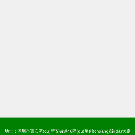
地址：深圳市寶安區(qū)新安街道46區(qū)華創(chuàng)達(dá)大廈