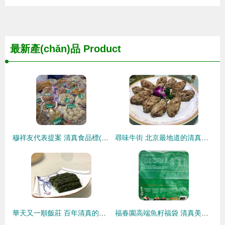
最新產(chǎn)品
Product
穆祥友代表提案 清真食品標(biāo)準(zhǔn)應(yīng)與世界接軌的正名之路
尋味牛街 北京最地道的清真美食街區(qū)
華天又一順飯莊 百年清真的味蕾傳承，火鍋與炒菜的雙重享受
福春園高端魚籽福袋 清真美食的匠心之選，點(diǎn)亮街頭風(fēng)味新潮流