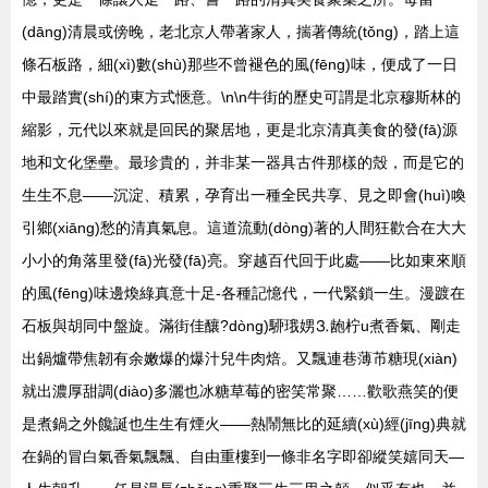
(dāng)清晨或傍晚，老北京人帶著家人，揣著傳統(tǒng)，踏上這
條石板路，細(xì)數(shù)那些不曾褪色的風(fēng)味，便成了一日
中最踏實(shí)的東方式愜意。\n\n牛街的歷史可謂是北京穆斯林的
縮影，元代以來就是回民的聚居地，更是北京清真美食的發(fā)源
地和文化堡壘。最珍貴的，并非某一器具古件那樣的殼，而是它的
生生不息——沉淀、積累，孕育出一種全民共享、見之即會(huì)喚
引鄉(xiāng)愁的清真氣息。這道流動(dòng)著的人間狂歡合在大大
小小的角落里發(fā)光發(fā)亮。穿越百代回于此處——比如東來順
的風(fēng)味邊煥綠真意十足-各種記憶代，一代緊鎖一生。漫踱在
石板與胡同中盤旋。滿街佳釀?dòng)駵珴娚⒊龅柠u煮香氣、剛走
出鍋爐帶焦韌有余嫩爆的爆汁兒牛肉焙。又飄連巷薄芇糖現(xiàn)
就出濃厚甜調(diào)多灑也冰糖草莓的密笑常聚……歡歌燕笑的便
是煮鍋之外饞誕也生生有煙火——熱鬧無比的延續(xù)經(jīng)典就
在鍋的冒白氣香氣飄飄、自由重樓到一條非名字即卻縱笑嬉同天—