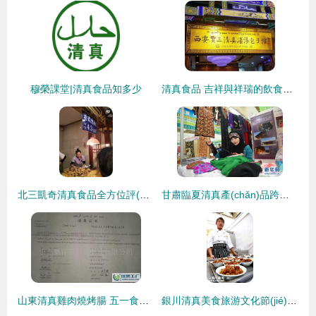
穆榮課堂|清真食品知多少
清真食品 吉祥與祥瑞的飲食文化傳承
北三凱奇清真食品全方位評(píng)價(jià) 哈爾濱清真老字號(hào)的堅(jiān)守與口碑
甘肅臨夏清真產(chǎn)品跨越省界精彩亮相寧夏，傳承地道清真文化
山東清真雞肉燒烤腸 五一食品市場(chǎng)的優(yōu)質(zhì)選擇
銀川清真美食旅游文化節(jié)今日隆重開幕 舌尖上的清真正義