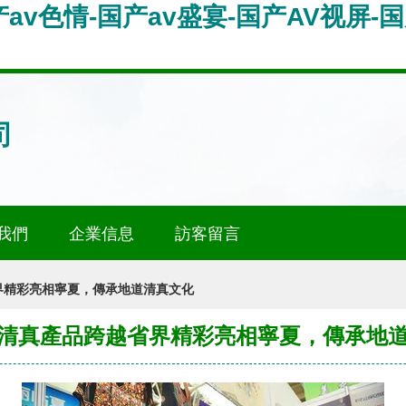
av色情-国产av盛宴-国产AV视屏-国
司
我們
企業信息
訪客留言
界精彩亮相寧夏，傳承地道清真文化
清真產品跨越省界精彩亮相寧夏，傳承地