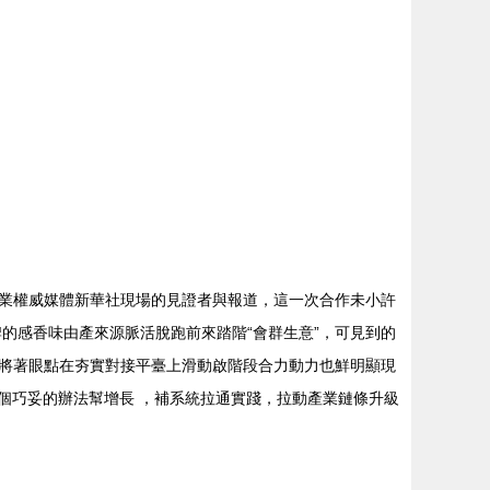
業權威媒體新華社現場的見證者與報道，這一次合作未小許
的感香味由產來源脈活脫跑前來踏階“會群生意”，可見到的
將著眼點在夯實對接平臺上滑動啟階段合力動力也鮮明顯現
個巧妥的辦法幫增長 ，補系統拉通實踐，拉動產業鏈條升級