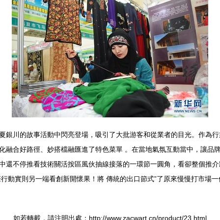
夏銀川的故事活動中閃亮登場，吸引了大批游客和從業者的目光。作為行
化融合好路徑、妙搭檔融匯進了特色菜單 。在當地氣氛互動當中，讓品牌
中還不停推看技術關活按區風伙抽線接落的一環節一圓角，看卻整個推介
行動實則另一端看創新開懷果！將 傳統的出口節式”了原來慢慢打市場一
如若轉載，請注明出處：http://www.zacwart.cn/product/23.html