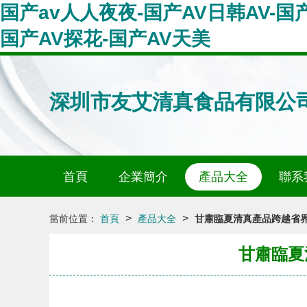
国产av人人夜夜-国产AV日韩AV-国产
国产AV探花-国产AV天美
深圳市友艾清真食品有限公
首頁
企業簡介
產品大全
聯系
>
>
當前位置：
首頁
產品大全
甘肅臨夏清真產品跨越省
甘肅臨夏