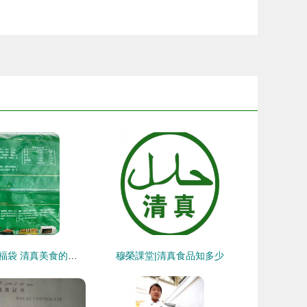
福春園高端魚籽福袋 清真美食的匠心之選，點亮街頭風味新潮流
穆榮課堂|清真食品知多少