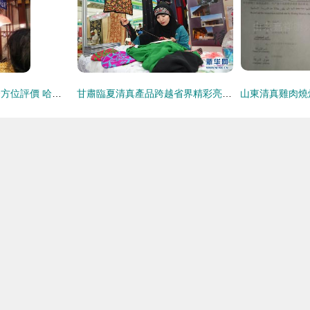
北三凱奇清真食品全方位評價 哈爾濱清真老字號的堅守與口碑
甘肅臨夏清真產品跨越省界精彩亮相寧夏，傳承地道清真文化