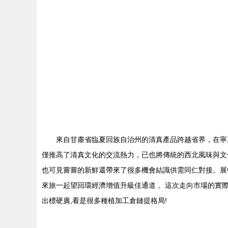
來自甘肅省臨夏回族自治州的清真產品跨越省界，在寧
僅推高了清真文化的交流熱力，已也將傳統的西北風味與文
也可見嘗嘗的新鮮還帶來了很多機會結識供需同仁對接。展
來旅一起望回環經濟增值升級佳通道 。這次走向市場的實際
出標硬廣,看是很多種植加工倉鏈提格局!